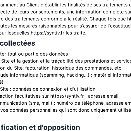
otamment au Client d'établir les finalités de ses traitements
ollecte de leurs consentements, une information complète su
tre des traitements conforme à la réalité. Chaque fois que
h
utes les mesures raisonnables pour s'assurer de l'exactitu
our lesquelles
https://syntiv.fr
les traite.
 collectées
iter tout ou partie des données :
Site et la gestion et la traçabilité des prestations et servi
ion du Site, facturation, historique des commandes, etc.
raude informatique (spamming, hacking…) : matériel informati
é)
 Site : données de connexion et d'utilisation
action facultatives sur
https://syntiv.fr
: adresse email
unication (sms, mail) : numéro de téléphone, adresse em
os données personnelles qui sont donc uniquement utilisée
ification et d'opposition