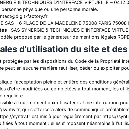
NERGIE & TECHNIQUES D'INTERFACE VIRTUELLE – 04.12.0
e personne physique ou une personne morale.
ntact@digit-factory.fr
 SAS – 6 PLACE DE LA MADELEINE 75008 PARIS 75008 PA
ées
: SAS SYNERGIE & TECHNIQUES D'INTERFACE VIRTUE
modèle proposé par le
générateur de mentions légales RGPD
les d'utilisation du site et de
t protégée par les dispositions du Code de la Propriété Int
 ne peut en aucune manière réutiliser, céder ou exploiter p
lique l'acceptation pleine et entière des conditions générale
bles d'être modifiées ou complétées à tout moment, les utili
e régulière.
ssible à tout moment aux utilisateurs. Une interruption po
//syntiv.fr
, qui s'efforcera alors de communiquer préalableme
ttps://syntiv.fr
est mis à jour régulièrement par
https://synti
iées à tout moment : elles s'imposent néanmoins à l'utilisat