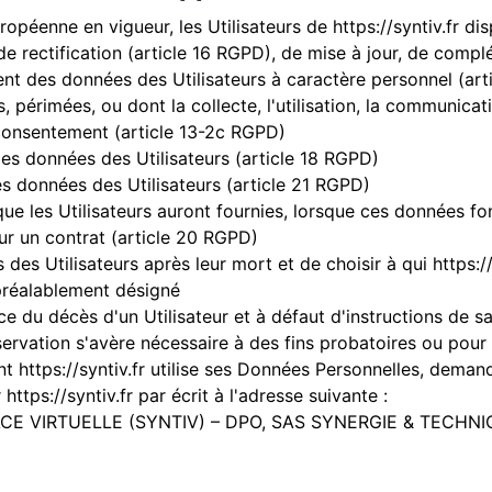
opéenne en vigueur, les Utilisateurs de
https://syntiv.fr
dis
de rectification (article 16 RGPD), de mise à jour, de comp
ent des données des Utilisateurs à caractère personnel (arti
 périmées, ou dont la collecte, l'utilisation, la communicat
 consentement (article 13-2c RGPD)
 des données des Utilisateurs (article 18 RGPD)
es données des Utilisateurs (article 21 RGPD)
que les Utilisateurs auront fournies, lorsque ces données fo
ur un contrat (article 20 RGPD)
s des Utilisateurs après leur mort et de choisir à qui
https:/
 préalablement désigné
e du décès d'un Utilisateur et à défaut d'instructions de s
servation s'avère nécessaire à des fins probatoires ou pour
ent
https://syntiv.fr
utilise ses Données Personnelles, demande
r
https://syntiv.fr
par écrit à l'adresse suivante :
CE VIRTUELLE (SYNTIV) – DPO, SAS SYNERGIE & TECHNI