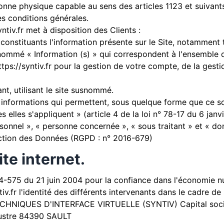
onne physique capable au sens des articles 1123 et suivant
tes conditions générales.
ntiv.fr
met à disposition des Clients :
nstituants l'information présente sur le Site, notamment 
ommé « Information (s) » qui correspondent à l'ensemble 
ttps://syntiv.fr
pour la gestion de votre compte, de la gestion
nt, utilisant le site susnommé.
informations qui permettent, sous quelque forme que ce soit
elles s'appliquent » (article 4 de la loi n° 78-17 du 6 janvi
onnel », « personne concernée », « sous traitant » et « don
ection des Données (RGPD : n° 2016-679)
ite internet.
004-575 du 21 juin 2004 pour la confiance dans l'économie n
iv.fr
l'identité des différents intervenants dans le cadre de s
CHNIQUES D'INTERFACE VIRTUELLE (SYNTIV) Capital soci
austre 84390 SAULT