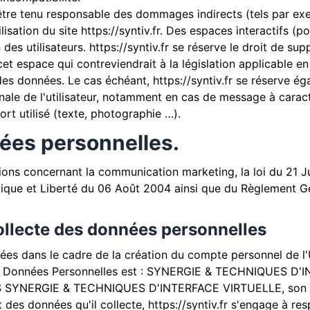
tre tenu responsable des dommages indirects (tels par ex
lisation du site
https://syntiv.fr
. Des espaces interactifs (p
 des utilisateurs.
https://syntiv.fr
se réserve le droit de sup
t espace qui contreviendrait à la législation applicable en 
n des données. Le cas échéant,
https://syntiv.fr
se réserve éga
énale de l'utilisateur, notamment en cas de message à caractè
rt utilisé (texte, photographie …).
nées personnelles.
ions concernant la communication marketing, la loi du 21 J
tique et Liberté du 06 Août 2004 ainsi que du Règlement G
collecte des données personnelles
es dans le cadre de la création du compte personnel de l'Ut
des Données Personnelles est : SYNERGIE & TECHNIQUES D
AS SYNERGIE & TECHNIQUES D'INTERFACE VIRTUELLE, son r
 des données qu'il collecte,
https://syntiv.fr
s'engage à resp