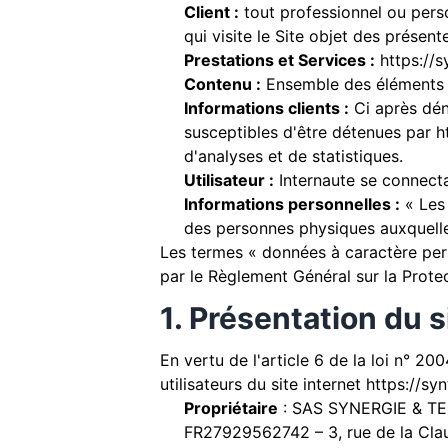
Client :
tout professionnel ou pers
qui visite le Site objet des présen
Prestations et Services :
https://sy
Contenu :
Ensemble des éléments co
Informations clients :
Ci après dén
susceptibles d'être détenues par
h
d'analyses et de statistiques.
Utilisateur :
Internaute se connecta
Informations personnelles :
« Les 
des personnes physiques auxquelles 
Les termes « données à caractère pers
par le Règlement Général sur la Prot
1. Présentation du s
En vertu de l'article 6 de la loi n° 2
utilisateurs du site internet
https://synt
Propriétaire
: SAS SYNERGIE & TE
FR27929562742 – 3, rue de la Cl