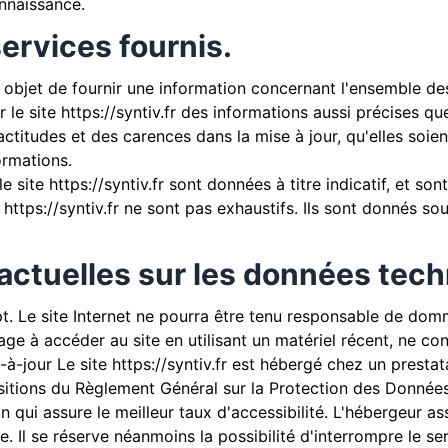
nnaissance.
services fournis.
objet de fournir une information concernant l'ensemble des 
r le site
https://syntiv.fr
des informations aussi précises que 
ctitudes et des carences dans la mise à jour, qu'elles soient
ormations.
le site
https://syntiv.fr
sont données à titre indicatif, et sont
e
https://syntiv.fr
ne sont pas exhaustifs. Ils sont donnés so
ractuelles sur les données tec
pt. Le site Internet ne pourra être tenu responsable de domma
engage à accéder au site en utilisant un matériel récent, ne c
-à-jour Le site
https://syntiv.fr
est hébergé chez un prestatai
tions du Règlement Général sur la Protection des Donnée
n qui assure le meilleur taux d'accessibilité. L'hébergeur a
ée. Il se réserve néanmoins la possibilité d'interrompre le 